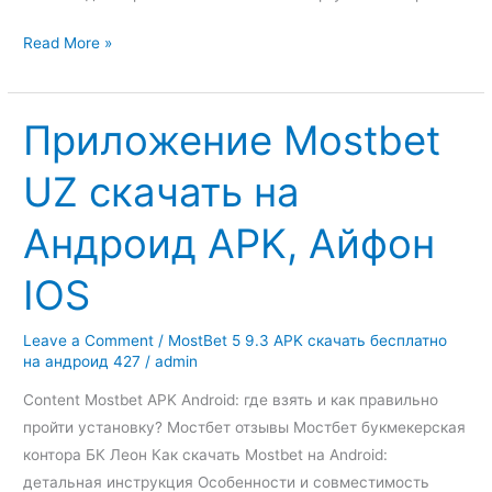
Read More »
Приложение Mostbet
Приложение
Mostbet
UZ скачать на
UZ
скачать
Андроид APK, Айфон
на
Андроид
IOS
APK,
Айфон
Leave a Comment
/
MostBet 5 9.3 APK скачать бесплатно
IOS
на андроид 427
/
admin
Content Mostbet APK Android: где взять и как правильно
пройти установку? Мостбет отзывы Мостбет букмекерская
контора БК Леон Как скачать Mostbet на Android:
детальная инструкция Особенности и совместимость