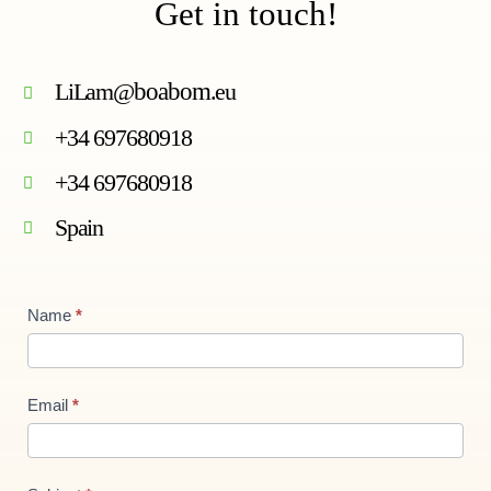
Get in touch!
LiLam@
boabom
.eu
+34 697680918
+34 697680918
Spain
Contact
Name
*
Us
new
Email
*