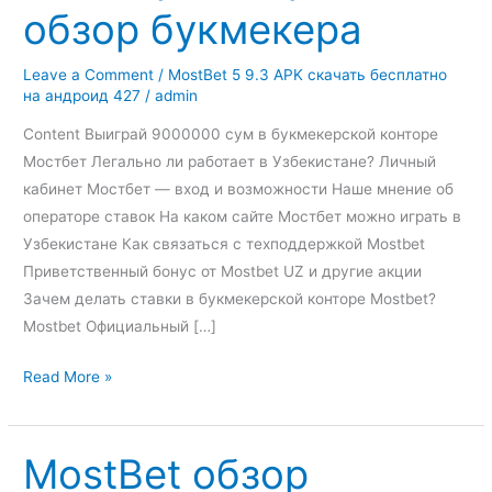
обзор букмекера
Андроид
apk
Leave a Comment
/
MostBet 5 9.3 APK скачать бесплатно
и
на андроид 427
/
admin
IOS:
обзор
Content Выиграй 9000000 сум в букмекерской конторе
букмекера
Мостбет Легально ли работает в Узбекистане? Личный
кабинет Мостбет — вход и возможности Наше мнение об
операторе ставок На каком сайте Мостбет можно играть в
Узбекистане Как связаться с техподдержкой Mostbet
Приветственный бонус от Mostbet UZ и другие акции
Зачем делать ставки в букмекерской конторе Mostbet?
Mostbet Официальный […]
Read More »
MostBet обзор
MostBet
обзор