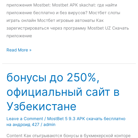
приложения Mostbet: Mostbet APK skachat: где найти
приложение бесплатно и без вирусов? Мостбет слоты
играть онлайн Мостбет игровые автоматы Как
зарегистрироваться через программу Mostbet UZ Cкачать
приложение
Read More »
бонусы до 250%,
бонусы
до
официальный сайт в
250%,
официальный
Узбекистане
сайт
в
Leave a Comment
/
MostBet 5 9.3 APK скачать бесплатно
Узбекистане
на андроид 427
/
admin
Content Как отыгрываются бонусы в букмекерской конторе