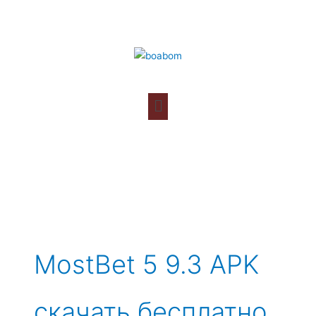
Skip
to
content
MostBet 5 9.3 APK
скачать бесплатно