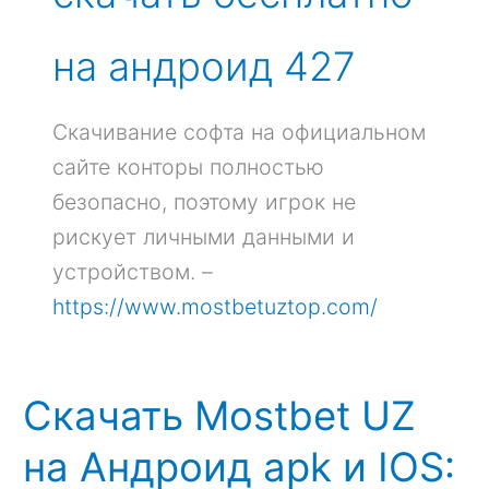
на андроид 427
Скачивание софта на официальном
сайте конторы полностью
безопасно, поэтому игрок не
рискует личными данными и
устройством. –
https://www.mostbetuztop.com/
Скачать Mostbet UZ
Скачать
Mostbet
на Андроид apk и IOS:
UZ
на