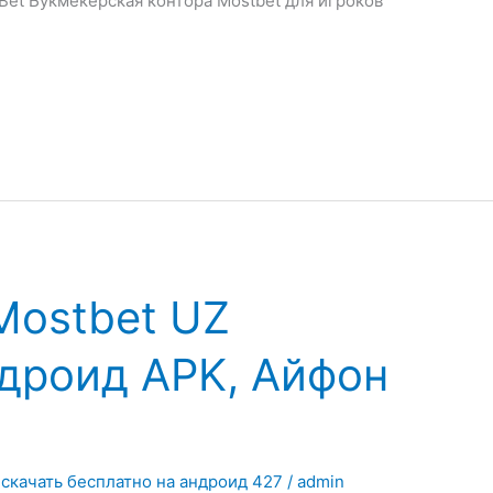
Bet Букмекерская контора Mostbet для игроков
Mostbet UZ
ндроид APK, Айфон
 скачать бесплатно на андроид 427
/
admin