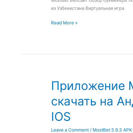
MostBet Вебсайт Обзор букмекера 1x
из Узбекистана Виртуальная игра
Read More »
Приложение 
Приложение
Mostbet
скачать на А
UZ
скачать
IOS
на
Андроид
APK,
Leave a Comment
/
MostBet 5 9.3 APK