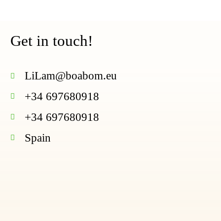
Get in touch!
LiLam@
boabom
.eu
+34 697680918
+34 697680918
Spain