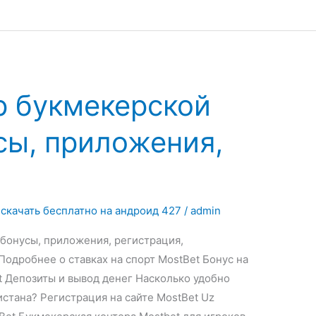
р букмекерской
сы, приложения,
 скачать бесплатно на андроид 427
/
admin
 бонусы, приложения, регистрация,
одробнее о ставках на спорт MostBet Бонус на
 Депозиты и вывод денег Насколько удобно
истана? Регистрация на сайте MostBet Uz