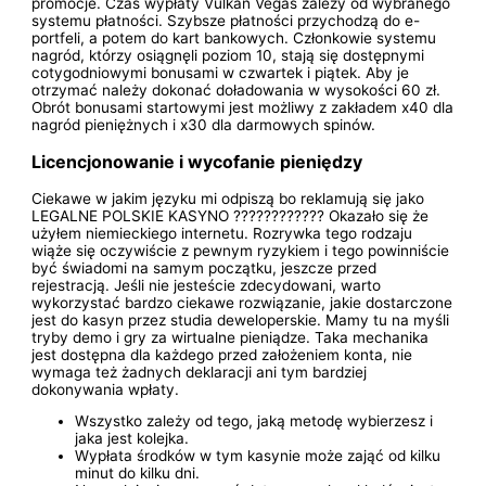
promocje. Czas wypłaty Vulkan Vegas zależy od wybranego
systemu płatności. Szybsze płatności przychodzą do e-
portfeli, a potem do kart bankowych. Członkowie systemu
nagród, którzy osiągnęli poziom 10, stają się dostępnymi
cotygodniowymi bonusami w czwartek i piątek. Aby je
otrzymać należy dokonać doładowania w wysokości 60 zł.
Obrót bonusami startowymi jest możliwy z zakładem x40 dla
nagród pieniężnych i x30 dla darmowych spinów.
Licencjonowanie i wycofanie pieniędzy
Ciekawe w jakim języku mi odpiszą bo reklamują się jako
LEGALNE POLSKIE KASYNO ???????????? Okazało się że
użyłem niemieckiego internetu. Rozrywka tego rodzaju
wiąże się oczywiście z pewnym ryzykiem i tego powinniście
być świadomi na samym początku, jeszcze przed
rejestracją. Jeśli nie jesteście zdecydowani, warto
wykorzystać bardzo ciekawe rozwiązanie, jakie dostarczone
jest do kasyn przez studia deweloperskie. Mamy tu na myśli
tryby demo i gry za wirtualne pieniądze. Taka mechanika
jest dostępna dla każdego przed założeniem konta, nie
wymaga też żadnych deklaracji ani tym bardziej
dokonywania wpłaty.
Wszystko zależy od tego, jaką metodę wybierzesz i
jaka jest kolejka.
Wypłata środków w tym kasynie może zająć od kilku
minut do kilku dni.