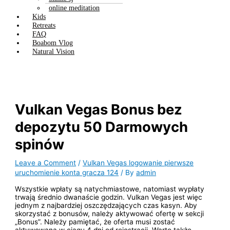
online meditation
Kids
Retreats
FAQ
Boabom Vlog
Natural Vision
Vulkan Vegas Bonus bez
depozytu 50 Darmowych
spinów
Leave a Comment
/
Vulkan Vegas logowanie pierwsze
uruchomienie konta gracza 124
/ By
admin
Wszystkie wpłaty są natychmiastowe, natomiast wypłaty
trwają średnio dwanaście godzin. Vulkan Vegas jest więc
jednym z najbardziej oszczędzających czas kasyn. Aby
skorzystać z bonusów, należy aktywować ofertę w sekcji
„Bonus”. Należy pamiętać, że oferta musi zostać
aktywowana w ciągu 4 dni od rejestracji. Warto także