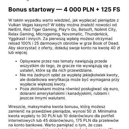
Bonus startowy — 4 000 PLN + 125 FS
W takim wypadku warto wiedzieć, jak wypłacać pieniądze z
Vulkan Vegas kasyno? W lobby można znaleźć nowości od
NetEnt, Red Tiger Gaming, Play’n Go, Betsoft, Nolimit City,
Relax Gaming, Microgaming, Novomatic, Thunderkick,
Yggdrasil i innych. Za pierwszą wpłatę możesz otrzymać
reload 100% i 25 darmowych obrotów w grze Book of Dead.
Aby skorzystać z oferty, doładuj swoje konto na kwotę 40 zł
lub więcej.
Opisywane przez nas tematy nawiązują przede
wszystkim do tego, że gracze nie wywiązują się z
ustaleń, które są dla nich przewidziane.
Nie ma żadnych opłat za wypłatę jakiejkolwiek kwoty,
ale dodatkowa weryfikacja może być wymagana przy
wypłacie większej kwoty.
Poza złotówkami można również posługiwać się euro,
dolarami amerykańskimi i kanadyjskimi, rublami i
jeszcze innymi walutami.
Wreszcie, maksymalna kwota bonusu, którą możesz
zamienić na prawdziwe pieniądze, wynosi 50 zł. Minimalna
kwota wypłaty to 30 PLN lub 10 dolarów/euro dla portfeli
internetowych lub 45 dolarów/euro, 175 PLN dla przelewów
na konto bankowe. Warto pamiętać o tym, że czas