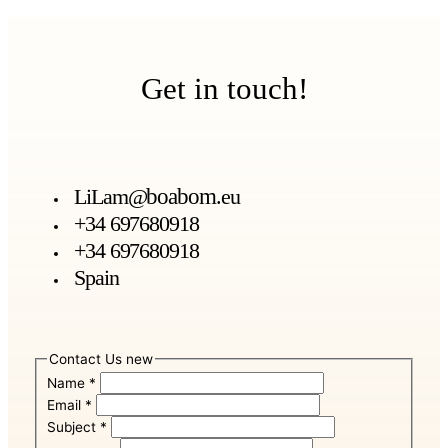
Get in touch!
LiLam@
boabom
.eu
+34 697680918
+34 697680918
Spain
Contact Us new
Name
*
Email
*
Subject
*