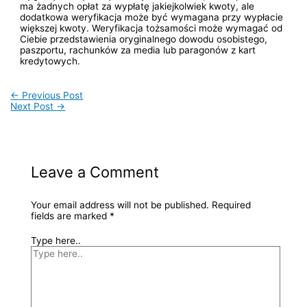
ma żadnych opłat za wypłatę jakiejkolwiek kwoty, ale
dodatkowa weryfikacja może być wymagana przy wypłacie
większej kwoty. Weryfikacja tożsamości może wymagać od
Ciebie przedstawienia oryginalnego dowodu osobistego,
paszportu, rachunków za media lub paragonów z kart
kredytowych.
←
Previous Post
Next Post
→
Leave a Comment
Your email address will not be published.
Required
fields are marked
*
Type here..