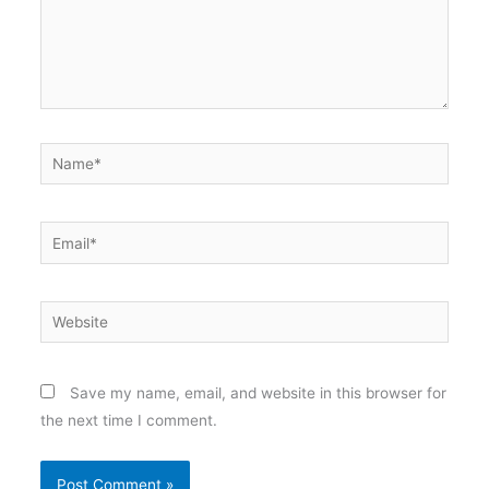
Name*
Email*
Website
Save my name, email, and website in this browser for
the next time I comment.