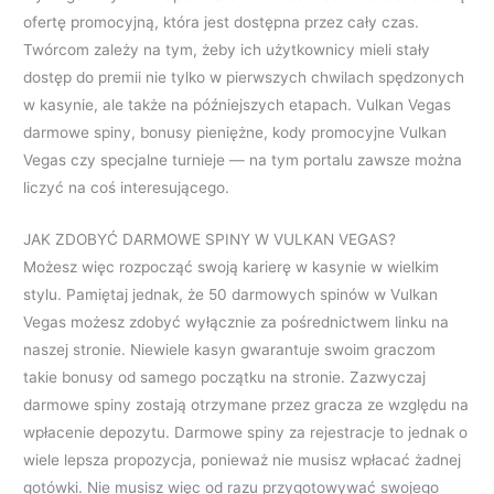
ofertę promocyjną, która jest dostępna przez cały czas.
Twórcom zależy na tym, żeby ich użytkownicy mieli stały
dostęp do premii nie tylko w pierwszych chwilach spędzonych
w kasynie, ale także na późniejszych etapach. Vulkan Vegas
darmowe spiny, bonusy pieniężne, kody promocyjne Vulkan
Vegas czy specjalne turnieje — na tym portalu zawsze można
liczyć na coś interesującego.
JAK ZDOBYĆ DARMOWE SPINY W VULKAN VEGAS?
Możesz więc rozpocząć swoją karierę w kasynie w wielkim
stylu. Pamiętaj jednak, że 50 darmowych spinów w Vulkan
Vegas możesz zdobyć wyłącznie za pośrednictwem linku na
naszej stronie. Niewiele kasyn gwarantuje swoim graczom
takie bonusy od samego początku na stronie. Zazwyczaj
darmowe spiny zostają otrzymane przez gracza ze względu na
wpłacenie depozytu. Darmowe spiny za rejestracje to jednak o
wiele lepsza propozycja, ponieważ nie musisz wpłacać żadnej
gotówki. Nie musisz więc od razu przygotowywać swojego