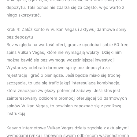
depozytu. Taki bonus nie zdarza się za często, więc warto z
niego skorzystać.
Krok 4: Załóż konto w Vulkan Vegas i aktywuj darmowe spiny
bez depozytu
Bez względu na wartość ofert, gracze upodobali sobie 50 free
spins Vulkan Vegas, które nie wymagają wpłaty. Dzięki nim
można bawić się bez wymogu wcześniejszej inwestycji.
Wystarczy odebrać darmowe spiny bez depozytu za
rejestrację i grać o pieniądze. Jeśli będzie miało się trochę
szczęścia, to uda się trafić jakąś interesującą kombinację,
która znacząco zwiększy potencjał zabawy. Jeśli ktoś jest
zainteresowany odbiorem promocji oferującej 50 darmowych
spinów Vulkan Vegas, to powinien zapoznać się z poniższą
instrukcją.
Kasyno internetowe Vulkan Vegas działa zgodnie z aktualnymi
wymogami rynku i zapewnia swoim odbiorcom wszechstronną