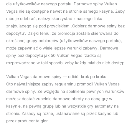
dla użytkowników naszego portalu. Darmowe spiny Vulkan
Vegas nie są dostępne nawet na stronie samego kasyna. Żeby
móc je odebrać, należy skorzystać z naszego linku
znajdującego się pod przyciskiem „Odbierz darmowe spiny bez
depozytu”. Dzięki temu, że promocja została skierowana do
określonej grupy odbiorców (użytkowników naszego portalu),
może zapewniać o wiele lepsze warunki zabawy. Darmowe
spiny bez depozytu jak 50 Vulkan Vegas rzadko są
rozprowadzane w taki sposób, żeby każdy miał do nich dostęp.
Vulkan Vegas darmowe spiny — odbiór krok po kroku
Oto najważniejsze zapisy regulaminu promocji Vulkan Vegas
darmowe spiny. Ze względu na spełnienie pewnych warunków
możesz dostać zupełnie darmowe obroty na daną grę w
kasynie, na pewną grupę lub na wszystkie gry automaty na
stronie. Zasady są różne, ustanawiane są przez kasyno lub
przez producenta gier.