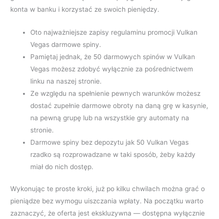
konta w banku i korzystać ze swoich pieniędzy.
Oto najważniejsze zapisy regulaminu promocji Vulkan
Vegas darmowe spiny.
Pamiętaj jednak, że 50 darmowych spinów w Vulkan
Vegas możesz zdobyć wyłącznie za pośrednictwem
linku na naszej stronie.
Ze względu na spełnienie pewnych warunków możesz
dostać zupełnie darmowe obroty na daną grę w kasynie,
na pewną grupę lub na wszystkie gry automaty na
stronie.
Darmowe spiny bez depozytu jak 50 Vulkan Vegas
rzadko są rozprowadzane w taki sposób, żeby każdy
miał do nich dostęp.
Wykonując te proste kroki, już po kilku chwilach można grać o
pieniądze bez wymogu uiszczania wpłaty. Na początku warto
zaznaczyć, że oferta jest ekskluzywna — dostępna wyłącznie