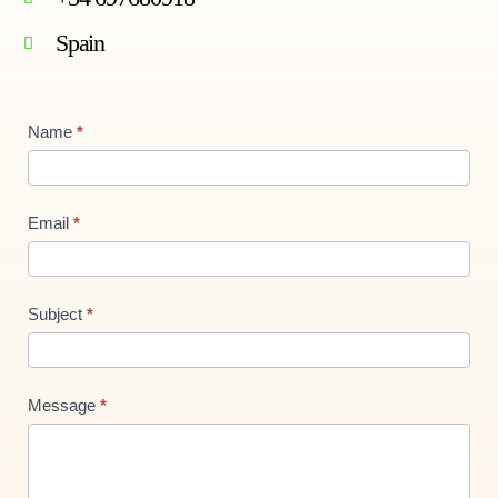
Spain
Contact
Name
*
Us
new
Email
*
Subject
*
Message
*