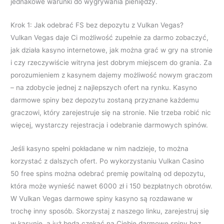
jednakowe warunki do wygrywania pieniędzy.
Krok 1: Jak odebrać FS bez depozytu z Vulkan Vegas?
Vulkan Vegas daje Ci możliwość zupełnie za darmo zobaczyć,
jak działa kasyno internetowe, jak można grać w gry na stronie
i czy rzeczywiście witryna jest dobrym miejscem do grania. Za
porozumieniem z kasynem dajemy możliwość nowym graczom
– na zdobycie jednej z najlepszych ofert na rynku. Kasyno
darmowe spiny bez depozytu zostaną przyznane każdemu
graczowi, który zarejestruje się na stronie. Nie trzeba robić nic
więcej, wystarczy rejestracja i odebranie darmowych spinów.
Jeśli kasyno spełni pokładane w nim nadzieje, to można
korzystać z dalszych ofert. Po wykorzystaniu Vulkan Casino
50 free spins można odebrać premię powitalną od depozytu,
która może wynieść nawet 6000 zł i 150 bezpłatnych obrotów.
W Vulkan Vegas darmowe spiny kasyno są rozdawane w
trochę inny sposób. Skorzystaj z naszego linku, zarejestruj się
w kasynie, a już będą czekać na Ciebie darmowe spiny bez