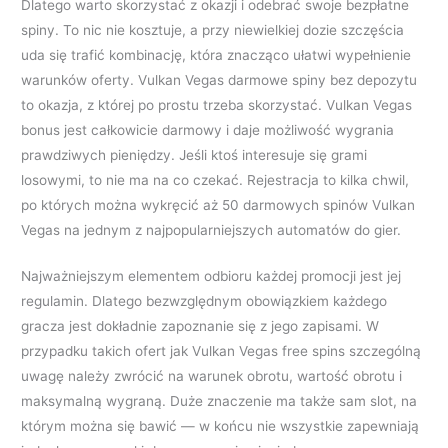
Dlatego warto skorzystać z okazji i odebrać swoje bezpłatne
spiny. To nic nie kosztuje, a przy niewielkiej dozie szczęścia
uda się trafić kombinację, która znacząco ułatwi wypełnienie
warunków oferty. Vulkan Vegas darmowe spiny bez depozytu
to okazja, z której po prostu trzeba skorzystać. Vulkan Vegas
bonus jest całkowicie darmowy i daje możliwość wygrania
prawdziwych pieniędzy. Jeśli ktoś interesuje się grami
losowymi, to nie ma na co czekać. Rejestracja to kilka chwil,
po których można wykręcić aż 50 darmowych spinów Vulkan
Vegas na jednym z najpopularniejszych automatów do gier.
Najważniejszym elementem odbioru każdej promocji jest jej
regulamin. Dlatego bezwzględnym obowiązkiem każdego
gracza jest dokładnie zapoznanie się z jego zapisami. W
przypadku takich ofert jak Vulkan Vegas free spins szczególną
uwagę należy zwrócić na warunek obrotu, wartość obrotu i
maksymalną wygraną. Duże znaczenie ma także sam slot, na
którym można się bawić — w końcu nie wszystkie zapewniają