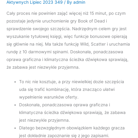
Aktywnych Lipiec 2023 349
/ By
admin
Cały proces nie powinien zająć więcej niż 15 minut, po czym
pozostaje jedynie uruchomienie gry Book of Dead i
sprawdzenie swojego szczęścia. Nadrzędnym celem gry jest
wyszukanie tytułowej księgi, więc funkcje bonusowe opierają
się głównie na niej. Ma także funkcję Wild, Scatter i uruchamia
rundę z 10 darmowymi spinami. Doskonała, ponadczasowa
oprawa graficzna i klimatyczna ścieżka dźwiękowa sprawiają,
że zabawa jest niezwykle przyjemna.
To nic nie kosztuje, a przy niewielkiej dozie szczęścia
uda się trafić kombinację, która znacząco ułatwi
wypełnienie warunków oferty.
Doskonała, ponadczasowa oprawa graficzna i
klimatyczna ścieżka dźwiękowa sprawiają, że zabawa
jest niezwykle przyjemna.
Dlatego bezwzględnym obowiązkiem każdego gracza
jest dokładnie zapoznanie się z jego zapisami.